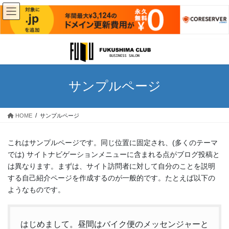
コ
ナ
ン
ビ
テ
ゲ
ン
ー
サンプルページ
ツ
シ
へ
ョ
ス
ン
HOME
サンプルページ
キ
に
ッ
移
プ
動
これはサンプルページです。同じ位置に固定され、(多くのテーマ
では) サイトナビゲーションメニューに含まれる点がブログ投稿と
は異なります。まずは、サイト訪問者に対して自分のことを説明
する自己紹介ページを作成するのが一般的です。たとえば以下の
ようなものです。
はじめまして。昼間はバイク便のメッセンジャーと